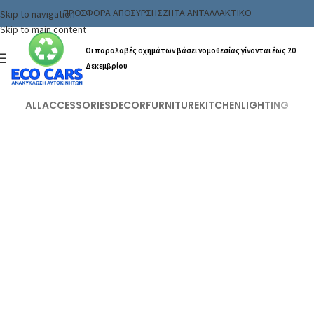
ΠΡΟΣΦΟΡΑ ΑΠΟΣΥΡΣΗΣ
ΖΗΤΑ ΑΝΤΑΛΛΑΚΤΙΚΟ
Skip to navigation
Skip to main content
Οι παραλαβές οχημάτων βάσει νομοθεσίας γίνονται έως 20
Δεκεμβρίου
ALL
ACCESSORIES
DECOR
FURNITURE
KITCHEN
LIGHTING
Kitchen
Suspendisse quam at vestibulum
Kitchen
Leo uteu ullamcorper