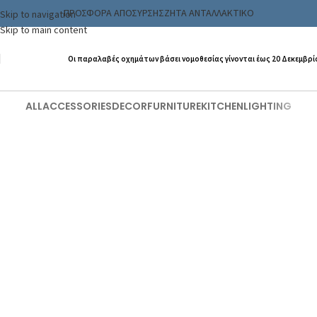
ΠΡΟΣΦΟΡΑ ΑΠΟΣΥΡΣΗΣ
ΖΗΤΑ ΑΝΤΑΛΛΑΚΤΙΚΟ
Skip to navigation
Skip to main content
Οι παραλαβές οχημάτων βάσει νομοθεσίας γίνονται έως 20 Δεκεμβρί
ALL
ACCESSORIES
DECOR
FURNITURE
KITCHEN
LIGHTING
Decor
Et vestibulum quis a suspendisse
Decor
Rhoncus quisque sollicitudin