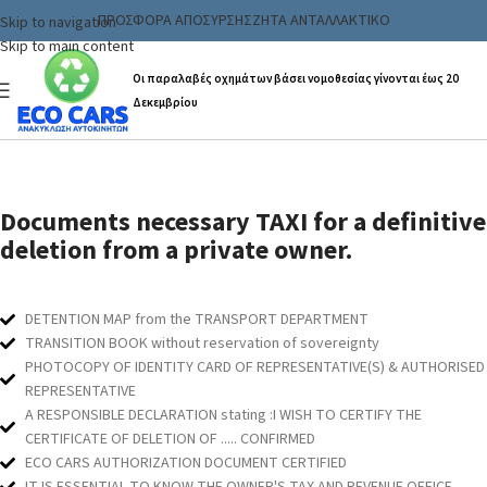
ΠΡΟΣΦΟΡΑ ΑΠΟΣΥΡΣΗΣ
ΖΗΤΑ ΑΝΤΑΛΛΑΚΤΙΚΟ
Skip to navigation
Skip to main content
Οι παραλαβές οχημάτων βάσει νομοθεσίας γίνονται έως 20
Δεκεμβρίου
Definitive Deletion of Taxis
Documents necessary TAXI for a definitive
deletion from a private owner.
DETENTION MAP from the TRANSPORT DEPARTMENT
TRANSITION BOOK without reservation of sovereignty
PHOTOCOPY OF IDENTITY CARD OF REPRESENTATIVE(S) & AUTHORISED
REPRESENTATIVE
A RESPONSIBLE DECLARATION stating :I WISH TO CERTIFY THE
CERTIFICATE OF DELETION OF ..... CONFIRMED
ECO CARS AUTHORIZATION DOCUMENT CERTIFIED