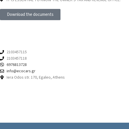
IT IS ESSENTIAL TO KNOW THE OWNER'S TAX AND REVENUE OFFICE.
Download the documents
CONTACT
You can contact us at the following info.
2103457115
2103457118
6976813728
info@ecocars.gr
Iera Odos str. 170, Egaleo, Athens