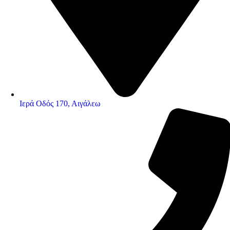
Ιερά Οδός 170, Αιγάλεω