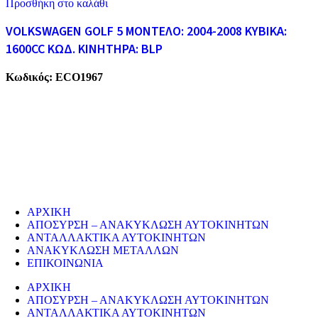
Προσθήκη στο καλάθι
VOLKSWAGEN GOLF 5 ΜΟΝΤΕΛΟ: 2004-2008 ΚΥΒΙΚΑ:
1600CC ΚΩΔ. ΚΙΝΗΤΗΡΑ: BLP
Κωδικός:
ECO1967
ECO CARS
Η εταιρεία μας δραστηριοποιείται στο χώρο της ανακύκλωσης
παλαιών σιδήρων και μετάλλων απο το 1974. Επίσης, αναλαμβάνουμ
την ανακύκλωση όλων των μεταλλικών απορριμάτων και τη διάλυση
παλαιών εργοστασίων, πλοίων κτλ.
ΥΠΗΡΕΣΙΕΣ
ΑΡΧΙΚΗ
ΑΠΟΣΥΡΣΗ – ΑΝΑΚΥΚΛΩΣΗ ΑΥΤΟΚΙΝΗΤΩΝ
ΑΝΤΑΛΛΑΚΤΙΚΑ ΑΥΤΟΚΙΝΗΤΩΝ
ΑΝΑΚΥΚΛΩΣΗ ΜΕΤΑΛΛΩΝ
ΕΠΙΚΟΙΝΩΝΙΑ
ΑΡΧΙΚΗ
ΑΠΟΣΥΡΣΗ – ΑΝΑΚΥΚΛΩΣΗ ΑΥΤΟΚΙΝΗΤΩΝ
ΑΝΤΑΛΛΑΚΤΙΚΑ ΑΥΤΟΚΙΝΗΤΩΝ