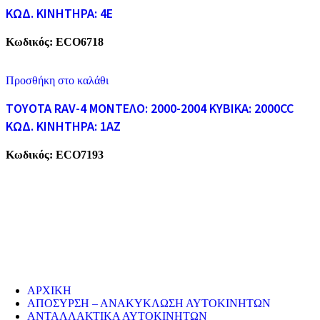
ΚΩΔ. ΚΙΝΗΤΗΡΑ: 4E
Κωδικός:
ECO6718
Προσθήκη στο καλάθι
TOYOTA RAV-4 ΜΟΝΤΕΛΟ: 2000-2004 KYBIKA: 2000CC
ΚΩΔ. ΚΙΝΗΤΗΡΑ: 1AZ
Κωδικός:
ECO7193
ECO CARS
Η εταιρεία μας δραστηριοποιείται στο χώρο της ανακύκλωσης
παλαιών σιδήρων και μετάλλων απο το 1974. Επίσης, αναλαμβάνουμ
την ανακύκλωση όλων των μεταλλικών απορριμάτων και τη διάλυση
παλαιών εργοστασίων, πλοίων κτλ.
ΥΠΗΡΕΣΙΕΣ
ΑΡΧΙΚΗ
ΑΠΟΣΥΡΣΗ – ΑΝΑΚΥΚΛΩΣΗ ΑΥΤΟΚΙΝΗΤΩΝ
ΑΝΤΑΛΛΑΚΤΙΚΑ ΑΥΤΟΚΙΝΗΤΩΝ