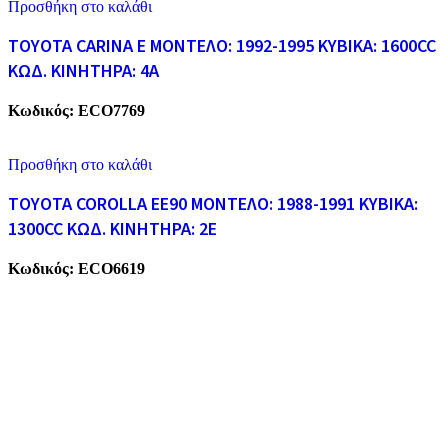
Προσθήκη στο καλάθι
TOYOTA CARINA E ΜΟΝΤΕΛΟ: 1992-1995 ΚΥΒΙΚΑ: 1600CC
ΚΩΔ. ΚΙΝΗΤΗΡΑ: 4A
Κωδικός:
ECO7769
Προσθήκη στο καλάθι
TOYOTA COROLLA EE90 ΜΟΝΤΕΛΟ: 1988-1991 ΚΥΒΙΚΑ:
1300CC ΚΩΔ. ΚΙΝΗΤΗΡΑ: 2E
Κωδικός:
ECO6619
ECO CARS
Η εταιρεία μας δραστηριοποιείται στο χώρο της ανακύκλωσης
παλαιών σιδήρων και μετάλλων απο το 1974. Επίσης, αναλαμβάνουμ
την ανακύκλωση όλων των μεταλλικών απορριμάτων και τη διάλυση
παλαιών εργοστασίων, πλοίων κτλ.
ΥΠΗΡΕΣΙΕΣ