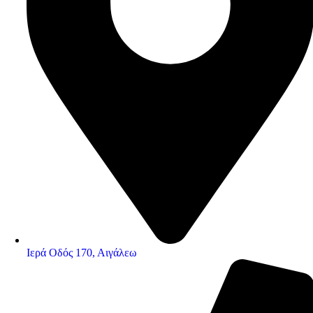
Ιερά Οδός 170, Αιγάλεω