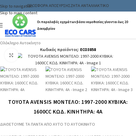
ΠΡΟΣΦΟΡΑ ΑΠΟΣΥΡΣΗΣ
ΖΗΤΑ ΑΝΤΑΛΛΑΚΤΙΚΟ
Skip to navigation
Skip to main content
Οι παραλαβές οχημάτων βάσει νομοθεσίας γίνονται έως 20
Δεκεμβρίου
Αρχική σελίδα
/
Ανταλλακτικα & Αξεσουάρ
/
Αυτοκινήτων
/
Ολόκληρο Αυτοκίνητο
Κωδικός προϊόντος:
ECO3858
Click to enlarge
TOYOTA AVENSIS ΜΟΝΤΕΛΟ: 1997-2000 ΚΥΒΙΚΑ:
1600CC ΚΩΔ. ΚΙΝΗΤΗΡΑ: 4A
ΔΙΑΘΕΤΟΥΜΕ ΤΑ ΠΑΝΤΑ ΑΠΟ ΑΥΤΟ ΤΟ ΑΥΤΟΚΙΝΗΤΟ