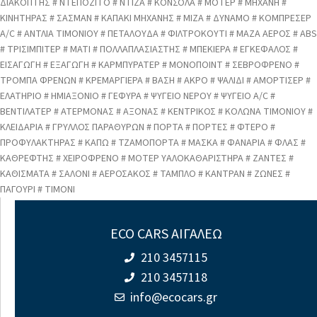
ΔΙΑΚΟΠΤΗΣ # ΝΤΕΠΟΖΙΤΟ # ΝΤΙΖΑ # ΚΟΝΣΟΛΑ # ΜΟΤΕΡ # ΜΗΧΑΝΗ #
ΚΙΝΗΤΗΡΑΣ # ΣΑΣΜΑΝ # ΚΑΠΑΚΙ ΜΗΧΑΝΗΣ # ΜΙΖΑ # ΔΥΝΑΜΟ # ΚΟΜΠΡΕΣΕΡ
A/C # ΑΝΤΛΙΑ ΤΙΜΟΝΙΟΥ # ΠΕΤΑΛΟΥΔΑ # ΦΙΛΤΡΟΚΟΥΤΙ # ΜΑΖΑ ΑΕΡΟΣ # ABS
# ΤΡΙΣΙΜΠΙΤΕΡ # ΜΑΤΙ # ΠΟΛΛΑΠΛΑΣΙΑΣΤΗΣ # ΜΠΕΚΙΕΡΑ # ΕΓΚΕΦΑΛΟΣ #
ΕΙΣΑΓΩΓΗ # ΕΞΑΓΩΓΗ # ΚΑΡΜΠΥΡΑΤΕΡ # ΜΟΝΟΠΟΙΝΤ # ΣΕΒΡΟΦΡΕΝΟ #
ΤΡΟΜΠΑ ΦΡΕΝΩΝ # ΚΡΕΜΑΡΓΙΕΡΑ # ΒΑΣΗ # ΑΚΡΟ # ΨΑΛΙΔΙ # ΑΜΟΡΤΙΣΕΡ #
ΕΛΑΤΗΡΙΟ # ΗΜΙΑΞΟΝΙΟ # ΓΕΦΥΡΑ # ΨΥΓΕΙΟ ΝΕΡΟΥ # ΨΥΓΕΙΟ A/C #
ΒΕΝΤΙΛΑΤΕΡ # ΑΤΕΡΜΟΝΑΣ # ΑΞΟΝΑΣ # ΚΕΝΤΡΙΚΟΣ # ΚΟΛΩΝΑ ΤΙΜΟΝΙΟΥ #
ΚΛΕΙΔΑΡΙΑ # ΓΡΥΛΛΟΣ ΠΑΡΑΘΥΡΩΝ # ΠΟΡΤΑ # ΠΟΡΤΕΣ # ΦΤΕΡΟ #
ΠΡΟΦΥΛΑΚΤΗΡΑΣ # ΚΑΠΩ # ΤΖΑΜΟΠΟΡΤΑ # ΜΑΣΚΑ # ΦΑΝΑΡΙΑ # ΦΛΑΣ #
ΚΑΘΡΕΦΤΗΣ # ΧΕΙΡΟΦΡΕΝΟ # ΜΟΤΕΡ ΥΑΛΟΚΑΘΑΡΙΣΤΗΡΑ # ΖΑΝΤΕΣ #
ΚΑΘΙΣΜΑΤΑ # ΣΑΛΟΝΙ # ΑΕΡΟΣΑΚΟΣ # ΤΑΜΠΛΟ # ΚΑΝΤΡΑΝ # ΖΩΝΕΣ #
ΠΑΓΟΥΡΙ # ΤΙΜΟΝΙ
ECO CARS ΑΙΓΑΛΕΩ
210 3457115
210 3457118
info@ecocars.gr