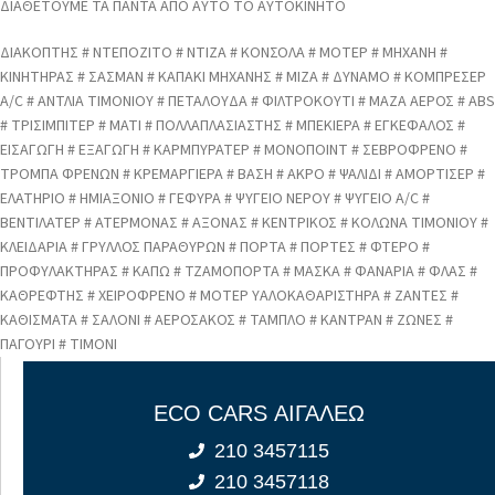
ΔΙΑΘΕΤΟΥΜΕ ΤΑ ΠΑΝΤΑ ΑΠΟ ΑΥΤΟ ΤΟ ΑΥΤΟΚΙΝΗΤΟ
ΔΙΑΚΟΠΤΗΣ # ΝΤΕΠΟΖΙΤΟ # ΝΤΙΖΑ # ΚΟΝΣΟΛΑ # ΜΟΤΕΡ # ΜΗΧΑΝΗ #
ΚΙΝΗΤΗΡΑΣ # ΣΑΣΜΑΝ # ΚΑΠΑΚΙ ΜΗΧΑΝΗΣ # ΜΙΖΑ # ΔΥΝΑΜΟ # ΚΟΜΠΡΕΣΕΡ
A/C # ΑΝΤΛΙΑ ΤΙΜΟΝΙΟΥ # ΠΕΤΑΛΟΥΔΑ # ΦΙΛΤΡΟΚΟΥΤΙ # ΜΑΖΑ ΑΕΡΟΣ # ABS
# ΤΡΙΣΙΜΠΙΤΕΡ # ΜΑΤΙ # ΠΟΛΛΑΠΛΑΣΙΑΣΤΗΣ # ΜΠΕΚΙΕΡΑ # ΕΓΚΕΦΑΛΟΣ #
ΕΙΣΑΓΩΓΗ # ΕΞΑΓΩΓΗ # ΚΑΡΜΠΥΡΑΤΕΡ # ΜΟΝΟΠΟΙΝΤ # ΣΕΒΡΟΦΡΕΝΟ #
ΤΡΟΜΠΑ ΦΡΕΝΩΝ # ΚΡΕΜΑΡΓΙΕΡΑ # ΒΑΣΗ # ΑΚΡΟ # ΨΑΛΙΔΙ # ΑΜΟΡΤΙΣΕΡ #
ΕΛΑΤΗΡΙΟ # ΗΜΙΑΞΟΝΙΟ # ΓΕΦΥΡΑ # ΨΥΓΕΙΟ ΝΕΡΟΥ # ΨΥΓΕΙΟ A/C #
ΒΕΝΤΙΛΑΤΕΡ # ΑΤΕΡΜΟΝΑΣ # ΑΞΟΝΑΣ # ΚΕΝΤΡΙΚΟΣ # ΚΟΛΩΝΑ ΤΙΜΟΝΙΟΥ #
ΚΛΕΙΔΑΡΙΑ # ΓΡΥΛΛΟΣ ΠΑΡΑΘΥΡΩΝ # ΠΟΡΤΑ # ΠΟΡΤΕΣ # ΦΤΕΡΟ #
ΠΡΟΦΥΛΑΚΤΗΡΑΣ # ΚΑΠΩ # ΤΖΑΜΟΠΟΡΤΑ # ΜΑΣΚΑ # ΦΑΝΑΡΙΑ # ΦΛΑΣ #
ΚΑΘΡΕΦΤΗΣ # ΧΕΙΡΟΦΡΕΝΟ # ΜΟΤΕΡ ΥΑΛΟΚΑΘΑΡΙΣΤΗΡΑ # ΖΑΝΤΕΣ #
ΚΑΘΙΣΜΑΤΑ # ΣΑΛΟΝΙ # ΑΕΡΟΣΑΚΟΣ # ΤΑΜΠΛΟ # ΚΑΝΤΡΑΝ # ΖΩΝΕΣ #
ΠΑΓΟΥΡΙ # ΤΙΜΟΝΙ
ECO CARS ΑΙΓΑΛΕΩ
210 3457115
210 3457118