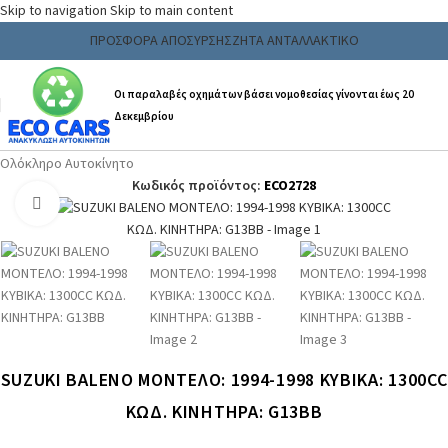
Skip to navigation
Skip to main content
ΠΡΟΣΦΟΡΑ ΑΠΟΣΥΡΣΗΣ
ΖΗΤΑ ΑΝΤΑΛΛΑΚΤΙΚΟ
Οι παραλαβές οχημάτων βάσει νομοθεσίας γίνονται έως 20
Δεκεμβρίου
Αρχική σελίδα
/
Ανταλλακτικα & Αξεσουάρ
/
Αυτοκινήτων
/
Ολόκληρο Αυτοκίνητο
Κωδικός προϊόντος:
ECO2728
Click to enlarge
SUZUKI BALENO ΜΟΝΤΕΛΟ: 1994-1998 ΚΥΒΙΚΑ: 1300CC
ΚΩΔ. ΚΙΝΗΤΗΡΑ: G13BB