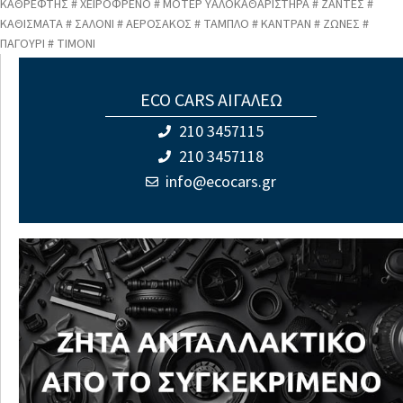
ΚΑΘΡΕΦΤΗΣ # ΧΕΙΡΟΦΡΕΝΟ # ΜΟΤΕΡ ΥΑΛΟΚΑΘΑΡΙΣΤΗΡΑ # ΖΑΝΤΕΣ #
ΚΑΘΙΣΜΑΤΑ # ΣΑΛΟΝΙ # ΑΕΡΟΣΑΚΟΣ # ΤΑΜΠΛΟ # ΚΑΝΤΡΑΝ # ΖΩΝΕΣ #
ΠΑΓΟΥΡΙ # ΤΙΜΟΝΙ
ECO CARS ΑΙΓΑΛΕΩ
210 3457115
210 3457118
info@ecocars.gr