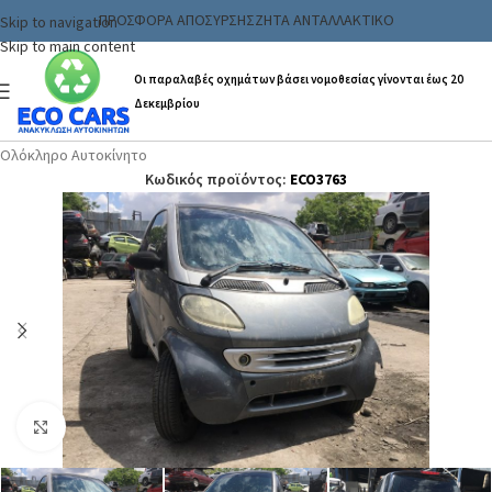
ΠΡΟΣΦΟΡΑ ΑΠΟΣΥΡΣΗΣ
ΖΗΤΑ ΑΝΤΑΛΛΑΚΤΙΚΟ
Skip to navigation
Skip to main content
Οι παραλαβές οχημάτων βάσει νομοθεσίας γίνονται έως 20
Δεκεμβρίου
Αρχική σελίδα
/
Ανταλλακτικα & Αξεσουάρ
/
Αυτοκινήτων
/
Ολόκληρο Αυτοκίνητο
Κωδικός προϊόντος:
ECO3763
Click to enlarge