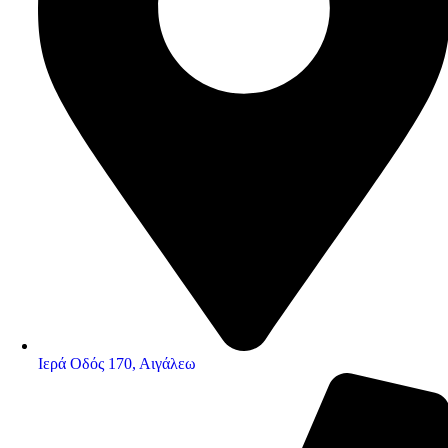
Ιερά Οδός 170, Αιγάλεω