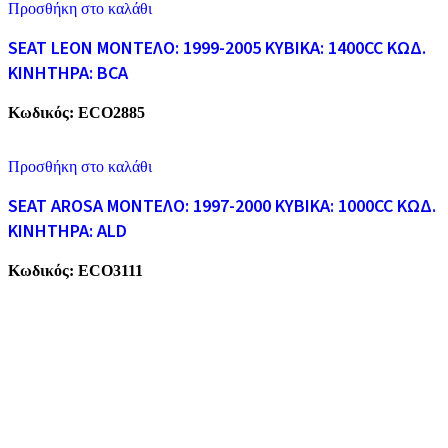
Προσθήκη στο καλάθι
SEAT LEON ΜΟΝΤΕΛΟ: 1999-2005 ΚΥΒΙΚΑ: 1400CC ΚΩΔ.
ΚΙΝΗΤΗΡΑ: BCA
Κωδικός:
ECO2885
Προσθήκη στο καλάθι
SEAT AROSA ΜΟΝΤΕΛΟ: 1997-2000 ΚΥΒΙΚΑ: 1000CC ΚΩΔ.
ΚΙΝΗΤΗΡΑ: ALD
Κωδικός:
ECO3111
ECO CARS
Η εταιρεία μας δραστηριοποιείται στο χώρο της ανακύκλωσης
παλαιών σιδήρων και μετάλλων απο το 1974. Επίσης, αναλαμβάνουμ
την ανακύκλωση όλων των μεταλλικών απορριμάτων και τη διάλυση
παλαιών εργοστασίων, πλοίων κτλ.
ΥΠΗΡΕΣΙΕΣ