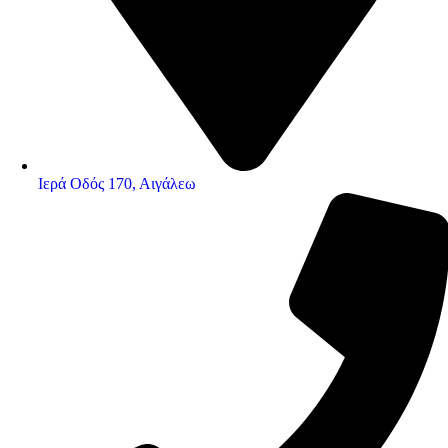
Ιερά Οδός 170, Αιγάλεω