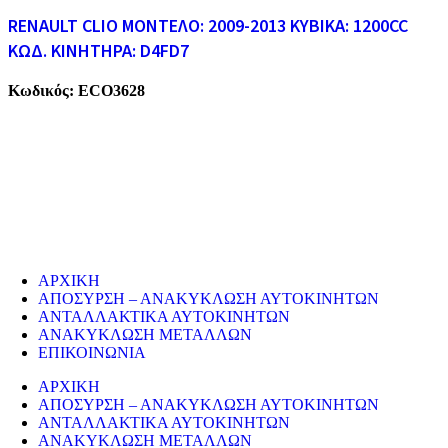
RENAULT CLIO ΜΟΝΤΕΛΟ: 2009-2013 ΚΥΒΙΚΑ: 1200CC
ΚΩΔ. ΚΙΝΗΤΗΡΑ: D4FD7
Κωδικός:
ECO3628
ECO CARS
Η εταιρεία μας δραστηριοποιείται στο χώρο της ανακύκλωσης
παλαιών σιδήρων και μετάλλων απο το 1974. Επίσης, αναλαμβάνουμ
την ανακύκλωση όλων των μεταλλικών απορριμάτων και τη διάλυση
παλαιών εργοστασίων, πλοίων κτλ.
ΥΠΗΡΕΣΙΕΣ
ΑΡΧΙΚΗ
ΑΠΟΣΥΡΣΗ – ΑΝΑΚΥΚΛΩΣΗ ΑΥΤΟΚΙΝΗΤΩΝ
ΑΝΤΑΛΛΑΚΤΙΚΑ ΑΥΤΟΚΙΝΗΤΩΝ
ΑΝΑΚΥΚΛΩΣΗ ΜΕΤΑΛΛΩΝ
ΕΠΙΚΟΙΝΩΝΙΑ
ΑΡΧΙΚΗ
ΑΠΟΣΥΡΣΗ – ΑΝΑΚΥΚΛΩΣΗ ΑΥΤΟΚΙΝΗΤΩΝ
ΑΝΤΑΛΛΑΚΤΙΚΑ ΑΥΤΟΚΙΝΗΤΩΝ
ΑΝΑΚΥΚΛΩΣΗ ΜΕΤΑΛΛΩΝ