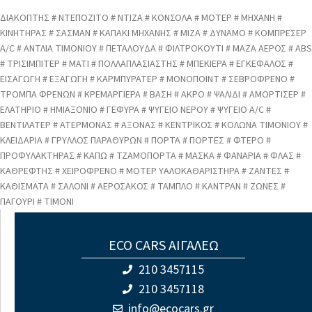
ΔΙΑΚΟΠΤΗΣ # ΝΤΕΠΟΖΙΤΟ # ΝΤΙΖΑ # ΚΟΝΣΟΛΑ # ΜΟΤΕΡ # ΜΗΧΑΝΗ #
ΚΙΝΗΤΗΡΑΣ # ΣΑΣΜΑΝ # ΚΑΠΑΚΙ ΜΗΧΑΝΗΣ # ΜΙΖΑ # ΔΥΝΑΜΟ # ΚΟΜΠΡΕΣΕΡ
A/C # ΑΝΤΛΙΑ ΤΙΜΟΝΙΟΥ # ΠΕΤΑΛΟΥΔΑ # ΦΙΛΤΡΟΚΟΥΤΙ # ΜΑΖΑ ΑΕΡΟΣ # ABS
# ΤΡΙΣΙΜΠΙΤΕΡ # ΜΑΤΙ # ΠΟΛΛΑΠΛΑΣΙΑΣΤΗΣ # ΜΠΕΚΙΕΡΑ # ΕΓΚΕΦΑΛΟΣ #
ΕΙΣΑΓΩΓΗ # ΕΞΑΓΩΓΗ # ΚΑΡΜΠΥΡΑΤΕΡ # ΜΟΝΟΠΟΙΝΤ # ΣΕΒΡΟΦΡΕΝΟ #
ΤΡΟΜΠΑ ΦΡΕΝΩΝ # ΚΡΕΜΑΡΓΙΕΡΑ # ΒΑΣΗ # ΑΚΡΟ # ΨΑΛΙΔΙ # ΑΜΟΡΤΙΣΕΡ #
ΕΛΑΤΗΡΙΟ # ΗΜΙΑΞΟΝΙΟ # ΓΕΦΥΡΑ # ΨΥΓΕΙΟ ΝΕΡΟΥ # ΨΥΓΕΙΟ A/C #
ΒΕΝΤΙΛΑΤΕΡ # ΑΤΕΡΜΟΝΑΣ # ΑΞΟΝΑΣ # ΚΕΝΤΡΙΚΟΣ # ΚΟΛΩΝΑ ΤΙΜΟΝΙΟΥ #
ΚΛΕΙΔΑΡΙΑ # ΓΡΥΛΛΟΣ ΠΑΡΑΘΥΡΩΝ # ΠΟΡΤΑ # ΠΟΡΤΕΣ # ΦΤΕΡΟ #
ΠΡΟΦΥΛΑΚΤΗΡΑΣ # ΚΑΠΩ # ΤΖΑΜΟΠΟΡΤΑ # ΜΑΣΚΑ # ΦΑΝΑΡΙΑ # ΦΛΑΣ #
ΚΑΘΡΕΦΤΗΣ # ΧΕΙΡΟΦΡΕΝΟ # ΜΟΤΕΡ ΥΑΛΟΚΑΘΑΡΙΣΤΗΡΑ # ΖΑΝΤΕΣ #
ΚΑΘΙΣΜΑΤΑ # ΣΑΛΟΝΙ # ΑΕΡΟΣΑΚΟΣ # ΤΑΜΠΛΟ # ΚΑΝΤΡΑΝ # ΖΩΝΕΣ #
ΠΑΓΟΥΡΙ # ΤΙΜΟΝΙ
ECO CARS ΑΙΓΑΛΕΩ
210 3457115
210 3457118
info@ecocars.gr