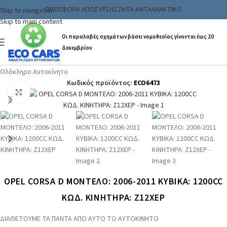
ΠΡΟΣΦΟΡΑ ΑΠΟΣΥΡΣΗΣ
ΖΗΤΑ ΑΝΤΑΛΛΑΚΤΙΚΟ
Skip to navigation
Skip to main content
Οι παραλαβές οχημάτων βάσει νομοθεσίας γίνονται έως 20
Δεκεμβρίου
Αρχική σελίδα
/
Ανταλλακτικα & Αξεσουάρ
/
Αυτοκινήτων
/
Ολόκληρο Αυτοκίνητο
Κωδικός προϊόντος:
ECO6473
Click to enlarge
OPEL CORSA D ΜΟΝΤΕΛΟ: 2006-2011 ΚΥΒΙΚΑ: 1200CC
ΚΩΔ. ΚΙΝΗΤΗΡΑ: Z12XEP
ΔΙΑΘΕΤΟΥΜΕ ΤΑ ΠΑΝΤΑ ΑΠΟ ΑΥΤΟ ΤΟ ΑΥΤΟΚΙΝΗΤΟ