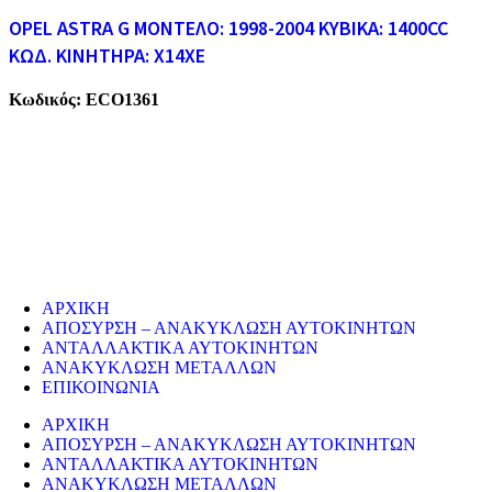
OPEL ASTRA G ΜΟΝΤΕΛΟ: 1998-2004 ΚΥΒΙΚΑ: 1400CC
ΚΩΔ. ΚΙΝΗΤΗΡΑ: X14XE
Κωδικός:
ECO1361
ECO CARS
Η εταιρεία μας δραστηριοποιείται στο χώρο της ανακύκλωσης
παλαιών σιδήρων και μετάλλων απο το 1974. Επίσης, αναλαμβάνουμ
την ανακύκλωση όλων των μεταλλικών απορριμάτων και τη διάλυση
παλαιών εργοστασίων, πλοίων κτλ.
ΥΠΗΡΕΣΙΕΣ
ΑΡΧΙΚΗ
ΑΠΟΣΥΡΣΗ – ΑΝΑΚΥΚΛΩΣΗ ΑΥΤΟΚΙΝΗΤΩΝ
ΑΝΤΑΛΛΑΚΤΙΚΑ ΑΥΤΟΚΙΝΗΤΩΝ
ΑΝΑΚΥΚΛΩΣΗ ΜΕΤΑΛΛΩΝ
ΕΠΙΚΟΙΝΩΝΙΑ
ΑΡΧΙΚΗ
ΑΠΟΣΥΡΣΗ – ΑΝΑΚΥΚΛΩΣΗ ΑΥΤΟΚΙΝΗΤΩΝ
ΑΝΤΑΛΛΑΚΤΙΚΑ ΑΥΤΟΚΙΝΗΤΩΝ
ΑΝΑΚΥΚΛΩΣΗ ΜΕΤΑΛΛΩΝ