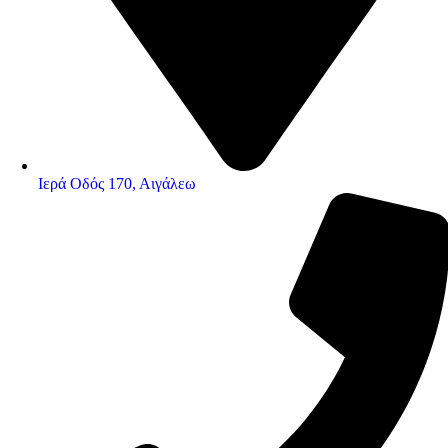
Ιερά Οδός 170, Αιγάλεω