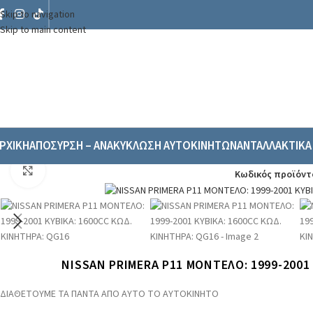
Skip to navigation
Skip to main content
ΡΧΙΚΗ
ΑΠΟΣΥΡΣΗ – ΑΝΑΚΥΚΛΩΣΗ ΑΥΤΟΚΙΝΗΤΩΝ
ΑΝΤΑΛΛΑΚΤΙΚΑ
Αρχική σελίδα
/
Ανταλλακτικα & Αξεσουάρ
/
Αυτοκινήτων
/
Ολόκληρο Αυτοκί
Click to enlarge
Κωδικός προϊόντ
NISSAN PRIMERA P11 ΜΟΝΤΕΛΟ: 1999-2001 
ΔΙΑΘΕΤΟΥΜΕ ΤΑ ΠΑΝΤΑ ΑΠΟ ΑΥΤΟ ΤΟ ΑΥΤΟΚΙΝΗΤΟ