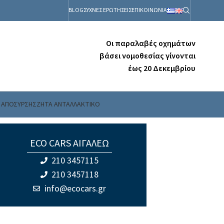
BLOG
ΣΥΧΝΕΣ ΕΡΩΤΗΣΕΙΣ
ΕΠΙΚΟΙΝΩΝΙΑ
Οι παραλαβές οχημάτων
βάσει νομοθεσίας γίνονται
έως 20 Δεκεμβρίου
 ΑΠΟΣΥΡΣΗΣ
ΖΗΤΑ ΑΝΤΑΛΛΑΚΤΙΚΟ
ΝΗΤΗΡΑ: QG16
ECO CARS ΑΙΓΑΛΕΩ
210 3457115
210 3457118
info@ecocars.gr