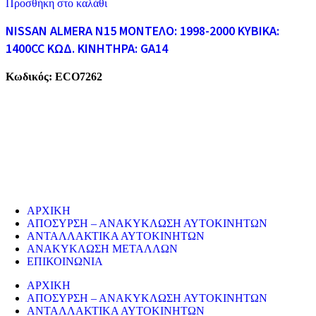
Προσθήκη στο καλάθι
NISSAN ALMERA N15 ΜΟΝΤΕΛΟ: 1998-2000 ΚΥΒΙΚΑ:
1400CC ΚΩΔ. ΚΙΝΗΤΗΡΑ: GA14
Κωδικός:
ECO7262
ECO CARS
Η εταιρεία μας δραστηριοποιείται στο χώρο της ανακύκλωσης
παλαιών σιδήρων και μετάλλων απο το 1974. Επίσης, αναλαμβάνουμ
την ανακύκλωση όλων των μεταλλικών απορριμάτων και τη διάλυση
παλαιών εργοστασίων, πλοίων κτλ.
ΥΠΗΡΕΣΙΕΣ
ΑΡΧΙΚΗ
ΑΠΟΣΥΡΣΗ – ΑΝΑΚΥΚΛΩΣΗ ΑΥΤΟΚΙΝΗΤΩΝ
ΑΝΤΑΛΛΑΚΤΙΚΑ ΑΥΤΟΚΙΝΗΤΩΝ
ΑΝΑΚΥΚΛΩΣΗ ΜΕΤΑΛΛΩΝ
ΕΠΙΚΟΙΝΩΝΙΑ
ΑΡΧΙΚΗ
ΑΠΟΣΥΡΣΗ – ΑΝΑΚΥΚΛΩΣΗ ΑΥΤΟΚΙΝΗΤΩΝ
ΑΝΤΑΛΛΑΚΤΙΚΑ ΑΥΤΟΚΙΝΗΤΩΝ