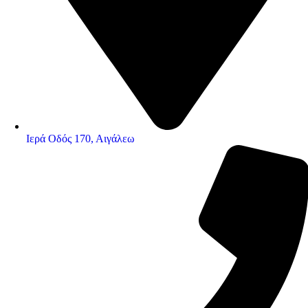
Ιερά Οδός 170, Αιγάλεω