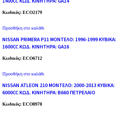
1400CC ΚΩΔ. ΚΙΝΗΤΗΡΑ: GA14
Κωδικός:
ECO2179
Προσθήκη στο καλάθι
NISSAN PRIMERA P11 ΜΟΝΤΕΛΟ: 1996-1999 ΚΥΒΙΚΑ:
1600CC ΚΩΔ. ΚΙΝΗΤΗΡΑ: GA16
Κωδικός:
ECO6712
Προσθήκη στο καλάθι
NISSAN ATLEON 210 ΜΟΝΤΕΛΟ: 2000-2013 ΚΥΒΙΚΑ:
6000CC ΚΩΔ. ΚΙΝΗΤΗΡΑ: B660 ΠΕΤΡΕΛΑΙΟ
Κωδικός:
ECO8978
ECO CARS
Η εταιρεία μας δραστηριοποιείται στο χώρο της ανακύκλωσης
παλαιών σιδήρων και μετάλλων απο το 1974. Επίσης, αναλαμβάνουμ