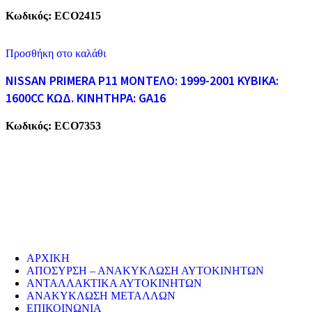
Κωδικός:
ECO2415
Προσθήκη στο καλάθι
NISSAN PRIMERA P11 ΜΟΝΤΕΛΟ: 1999-2001 ΚΥΒΙΚΑ:
1600CC ΚΩΔ. ΚΙΝΗΤΗΡΑ: GA16
Κωδικός:
ECO7353
ECO CARS
Η εταιρεία μας δραστηριοποιείται στο χώρο της ανακύκλωσης
παλαιών σιδήρων και μετάλλων απο το 1974. Επίσης, αναλαμβάνουμ
την ανακύκλωση όλων των μεταλλικών απορριμάτων και τη διάλυση
παλαιών εργοστασίων, πλοίων κτλ.
ΥΠΗΡΕΣΙΕΣ
ΑΡΧΙΚΗ
ΑΠΟΣΥΡΣΗ – ΑΝΑΚΥΚΛΩΣΗ ΑΥΤΟΚΙΝΗΤΩΝ
ΑΝΤΑΛΛΑΚΤΙΚΑ ΑΥΤΟΚΙΝΗΤΩΝ
ΑΝΑΚΥΚΛΩΣΗ ΜΕΤΑΛΛΩΝ
ΕΠΙΚΟΙΝΩΝΙΑ