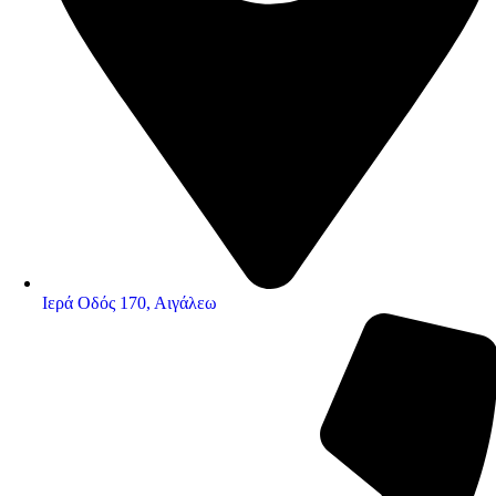
Ιερά Οδός 170, Αιγάλεω