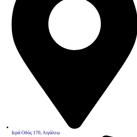
Ιερά Οδός 170, Αιγάλεω