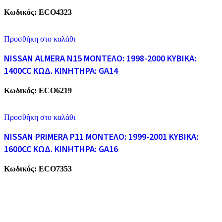
Κωδικός:
ECO4323
Προσθήκη στο καλάθι
NISSAN ALMERA N15 ΜΟΝΤΕΛΟ: 1998-2000 ΚΥΒΙΚΑ:
1400CC ΚΩΔ. ΚΙΝΗΤΗΡΑ: GA14
Κωδικός:
ECO6219
Προσθήκη στο καλάθι
NISSAN PRIMERA P11 ΜΟΝΤΕΛΟ: 1999-2001 ΚΥΒΙΚΑ:
1600CC ΚΩΔ. ΚΙΝΗΤΗΡΑ: GA16
Κωδικός:
ECO7353
ECO CARS
Η εταιρεία μας δραστηριοποιείται στο χώρο της ανακύκλωσης
παλαιών σιδήρων και μετάλλων απο το 1974. Επίσης, αναλαμβάνουμ
την ανακύκλωση όλων των μεταλλικών απορριμάτων και τη διάλυση