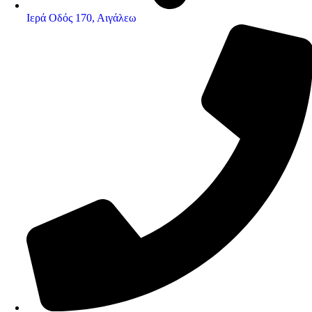
Ιερά Οδός 170, Αιγάλεω