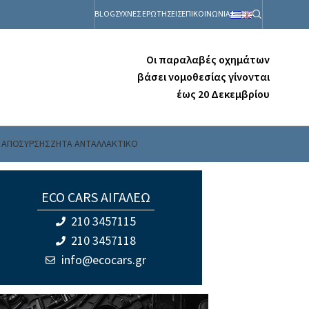
BLOG
ΣΥΧΝΕΣ ΕΡΩΤΗΣΕΙΣ
ΕΠΙΚΟΙΝΩΝΙΑ
Οι παραλαβές οχημάτων
βάσει νομοθεσίας γίνονται
έως 20 Δεκεμβρίου
 ΑΠΟΣΥΡΣΗΣ
ΖΗΤΑ ΑΝΤΑΛΛΑΚΤΙΚΟ
Α: G6BA
ECO CARS ΑΙΓΑΛΕΩ
210 3457115
210 3457118
info@ecocars.gr