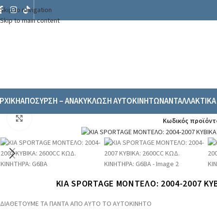
Skip to navigation
Skip to main content
ΡΧΙΚΗ
ΑΠΟΣΥΡΣΗ – ΑΝΑΚΥΚΛΩΣΗ ΑΥΤΟΚΙΝΗΤΩΝ
ΑΝΤΑΛΛΑΚΤΙΚΑ
Αρχική σελίδα
/
Ανταλλακτικα & Αξεσουάρ
/
Αυτοκινήτων
/
Ολόκληρο Αυτοκί
Click to enlarge
Κωδικός προϊόντ
KIA SPORTAGE ΜΟΝΤΕΛΟ: 2004-2007 ΚΥΒ
ΔΙΑΘΕΤΟΥΜΕ ΤΑ ΠΑΝΤΑ ΑΠΟ ΑΥΤΟ ΤΟ ΑΥΤΟΚΙΝΗΤΟ