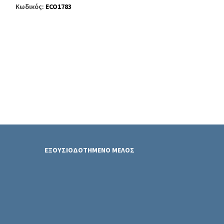
Κωδικός:
ECO1783
KIA PICANTO 
ΚΥΒΙΚΑ: 1100
G4HG
Κωδικός:
ECO8268
ΕΞΟΥΣΙΟΔΟΤΗΜΕΝΟ ΜΕΛΟΣ