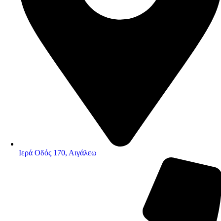
Ιερά Οδός 170, Αιγάλεω