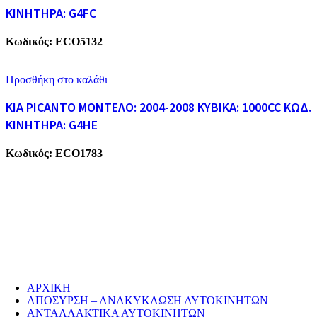
ΚΙΝΗΤΗΡΑ: G4FC
Κωδικός:
ECO5132
Προσθήκη στο καλάθι
KIA PICANTO ΜΟΝΤΕΛΟ: 2004-2008 ΚΥΒΙΚΑ: 1000CC ΚΩΔ.
ΚΙΝΗΤΗΡΑ: G4HE
Κωδικός:
ECO1783
ECO CARS
Η εταιρεία μας δραστηριοποιείται στο χώρο της ανακύκλωσης
παλαιών σιδήρων και μετάλλων απο το 1974. Επίσης, αναλαμβάνουμ
την ανακύκλωση όλων των μεταλλικών απορριμάτων και τη διάλυση
παλαιών εργοστασίων, πλοίων κτλ.
ΥΠΗΡΕΣΙΕΣ
ΑΡΧΙΚΗ
ΑΠΟΣΥΡΣΗ – ΑΝΑΚΥΚΛΩΣΗ ΑΥΤΟΚΙΝΗΤΩΝ
ΑΝΤΑΛΛΑΚΤΙΚΑ ΑΥΤΟΚΙΝΗΤΩΝ