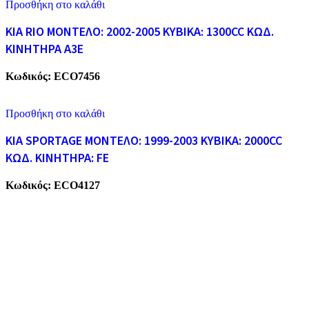
Προσθήκη στο καλάθι
KIA RIO ΜΟΝΤΕΛΟ: 2002-2005 ΚΥΒΙΚΑ: 1300CC ΚΩΔ.
ΚΙΝΗΤΗΡΑ A3E
Κωδικός:
ECO7456
Προσθήκη στο καλάθι
KIA SPORTAGE ΜΟΝΤΕΛΟ: 1999-2003 ΚΥΒΙΚΑ: 2000CC
ΚΩΔ. ΚΙΝΗΤΗΡΑ: FE
Κωδικός:
ECO4127
ECO CARS
Η εταιρεία μας δραστηριοποιείται στο χώρο της ανακύκλωσης
παλαιών σιδήρων και μετάλλων απο το 1974. Επίσης, αναλαμβάνουμ
την ανακύκλωση όλων των μεταλλικών απορριμάτων και τη διάλυση
παλαιών εργοστασίων, πλοίων κτλ.
ΥΠΗΡΕΣΙΕΣ