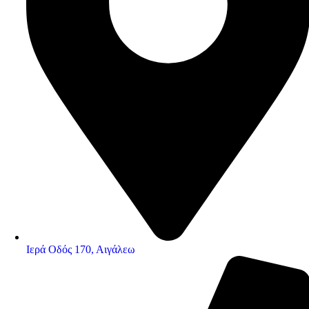
Ιερά Οδός 170, Αιγάλεω