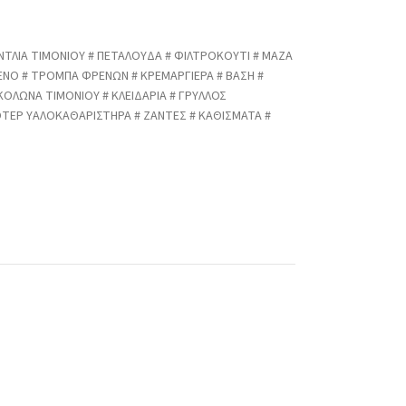
ΝΤΛΙΑ ΤΙΜΟΝΙΟΥ # ΠΕΤΑΛΟΥΔΑ # ΦΙΛΤΡΟΚΟΥΤΙ # ΜΑΖΑ
ΡΕΝΟ # ΤΡΟΜΠΑ ΦΡΕΝΩΝ # ΚΡΕΜΑΡΓΙΕΡΑ # ΒΑΣΗ #
 ΚΟΛΩΝΑ ΤΙΜΟΝΙΟΥ # ΚΛΕΙΔΑΡΙΑ # ΓΡΥΛΛΟΣ
ΤΕΡ ΥΑΛΟΚΑΘΑΡΙΣΤΗΡΑ # ΖΑΝΤΕΣ # ΚΑΘΙΣΜΑΤΑ #