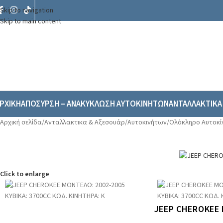
Skip to navigation
Skip to main content
ΡΧΙΚΗ
ΑΠΟΣΥΡΣΗ – ΑΝΑΚΥΚΛΩΣΗ ΑΥΤΟΚΙΝΗΤΩΝ
ΑΝΤΑΛΛΑΚΤΙΚΑ
Αρχική σελίδα
/
Ανταλλακτικα & Αξεσουάρ
/
Αυτοκινήτων
/
Ολόκληρο Αυτοκί
Click to enlarge
JEEP CHEROKEE 