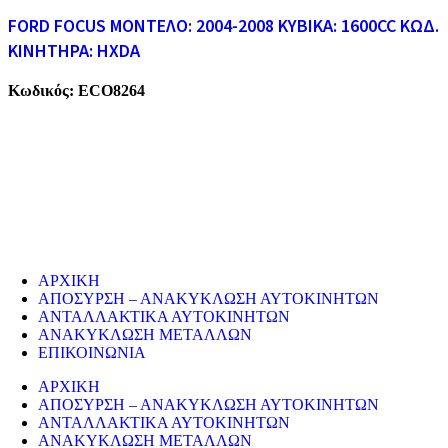
FORD FOCUS ΜΟΝΤΕΛΟ: 2004-2008 ΚΥΒΙΚΑ: 1600CC ΚΩΔ.
ΚΙΝΗΤΗΡΑ: HXDA
Κωδικός:
ECO8264
ECO CARS
Η εταιρεία μας δραστηριοποιείται στο χώρο της ανακύκλωσης
παλαιών σιδήρων και μετάλλων απο το 1974. Επίσης, αναλαμβάνουμ
την ανακύκλωση όλων των μεταλλικών απορριμάτων και τη διάλυση
παλαιών εργοστασίων, πλοίων κτλ.
ΥΠΗΡΕΣΙΕΣ
ΑΡΧΙΚΗ
ΑΠΟΣΥΡΣΗ – ΑΝΑΚΥΚΛΩΣΗ ΑΥΤΟΚΙΝΗΤΩΝ
ΑΝΤΑΛΛΑΚΤΙΚΑ ΑΥΤΟΚΙΝΗΤΩΝ
ΑΝΑΚΥΚΛΩΣΗ ΜΕΤΑΛΛΩΝ
ΕΠΙΚΟΙΝΩΝΙΑ
ΑΡΧΙΚΗ
ΑΠΟΣΥΡΣΗ – ΑΝΑΚΥΚΛΩΣΗ ΑΥΤΟΚΙΝΗΤΩΝ
ΑΝΤΑΛΛΑΚΤΙΚΑ ΑΥΤΟΚΙΝΗΤΩΝ
ΑΝΑΚΥΚΛΩΣΗ ΜΕΤΑΛΛΩΝ