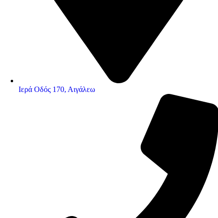
Ιερά Οδός 170, Αιγάλεω