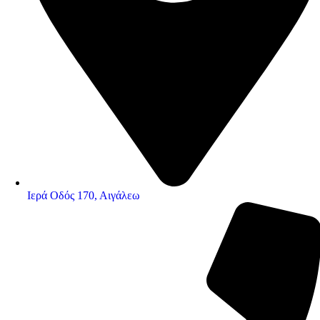
Ιερά Οδός 170, Αιγάλεω