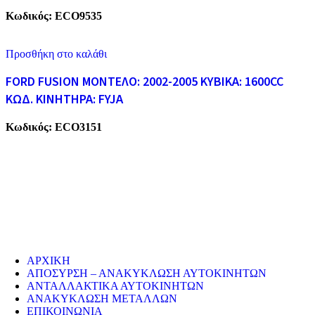
Κωδικός:
ECO9535
Προσθήκη στο καλάθι
FORD FUSION ΜΟΝΤΕΛΟ: 2002-2005 ΚΥΒΙΚΑ: 1600CC
ΚΩΔ. ΚΙΝΗΤΗΡΑ: FYJA
Κωδικός:
ECO3151
ECO CARS
Η εταιρεία μας δραστηριοποιείται στο χώρο της ανακύκλωσης
παλαιών σιδήρων και μετάλλων απο το 1974. Επίσης, αναλαμβάνουμ
την ανακύκλωση όλων των μεταλλικών απορριμάτων και τη διάλυση
παλαιών εργοστασίων, πλοίων κτλ.
ΥΠΗΡΕΣΙΕΣ
ΑΡΧΙΚΗ
ΑΠΟΣΥΡΣΗ – ΑΝΑΚΥΚΛΩΣΗ ΑΥΤΟΚΙΝΗΤΩΝ
ΑΝΤΑΛΛΑΚΤΙΚΑ ΑΥΤΟΚΙΝΗΤΩΝ
ΑΝΑΚΥΚΛΩΣΗ ΜΕΤΑΛΛΩΝ
ΕΠΙΚΟΙΝΩΝΙΑ