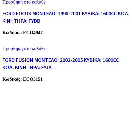
Προσθήκη στο καλάθι
FORD FOCUS ΜΟΝΤΕΛΟ: 1998-2001 ΚΥΒΙΚΑ: 1600CC ΚΩΔ.
ΚΙΝΗΤΗΡΑ: FYDB
Κωδικός:
ECO4947
Προσθήκη στο καλάθι
FORD FUSION ΜΟΝΤΕΛΟ: 2002-2005 ΚΥΒΙΚΑ: 1600CC
ΚΩΔ. ΚΙΝΗΤΗΡΑ: FYJA
Κωδικός:
ECO3151
ECO CARS
Η εταιρεία μας δραστηριοποιείται στο χώρο της ανακύκλωσης
παλαιών σιδήρων και μετάλλων απο το 1974. Επίσης, αναλαμβάνουμ
την ανακύκλωση όλων των μεταλλικών απορριμάτων και τη διάλυση
παλαιών εργοστασίων, πλοίων κτλ.
ΥΠΗΡΕΣΙΕΣ