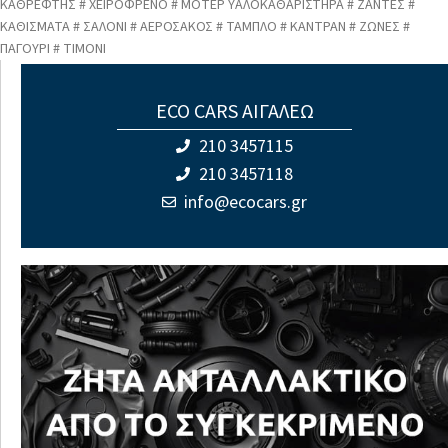
ΚΑΘΡΕΦΤΗΣ # ΧΕΙΡΟΦΡΕΝΟ # ΜΟΤΕΡ ΥΑΛΟΚΑΘΑΡΙΣΤΗΡΑ # ΖΑΝΤΕΣ #
ΚΑΘΙΣΜΑΤΑ # ΣΑΛΟΝΙ # ΑΕΡΟΣΑΚΟΣ # ΤΑΜΠΛΟ # ΚΑΝΤΡΑΝ # ΖΩΝΕΣ #
ΠΑΓΟΥΡΙ # ΤΙΜΟΝΙ
ECO CARS ΑΙΓΑΛΕΩ
210 3457115
210 3457118
info@ecocars.gr