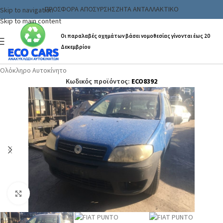
ΠΡΟΣΦΟΡΑ ΑΠΟΣΥΡΣΗΣ
ΖΗΤΑ ΑΝΤΑΛΛΑΚΤΙΚΟ
Skip to navigation
Skip to main content
Οι παραλαβές οχημάτων βάσει νομοθεσίας γίνονται έως 20
Δεκεμβρίου
Αρχική σελίδα
/
Ανταλλακτικα & Αξεσουάρ
/
Αυτοκινήτων
/
Ολόκληρο Αυτοκίνητο
Κωδικός προϊόντος:
ECO8392
Click to enlarge