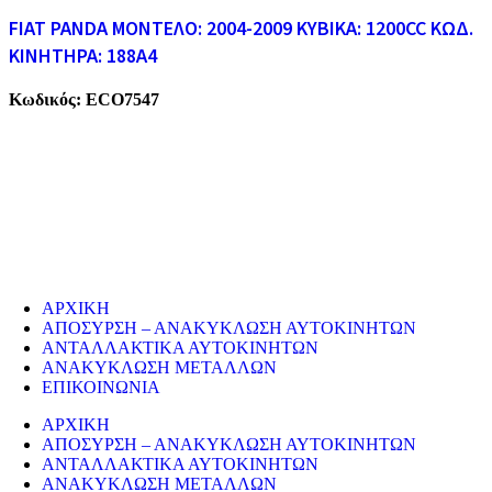
FIAT PANDA ΜΟΝΤΕΛΟ: 2004-2009 ΚΥΒΙΚΑ: 1200CC ΚΩΔ.
ΚΙΝΗΤΗΡΑ: 188A4
Κωδικός:
ECO7547
ECO CARS
Η εταιρεία μας δραστηριοποιείται στο χώρο της ανακύκλωσης
παλαιών σιδήρων και μετάλλων απο το 1974. Επίσης, αναλαμβάνουμ
την ανακύκλωση όλων των μεταλλικών απορριμάτων και τη διάλυση
παλαιών εργοστασίων, πλοίων κτλ.
ΥΠΗΡΕΣΙΕΣ
ΑΡΧΙΚΗ
ΑΠΟΣΥΡΣΗ – ΑΝΑΚΥΚΛΩΣΗ ΑΥΤΟΚΙΝΗΤΩΝ
ΑΝΤΑΛΛΑΚΤΙΚΑ ΑΥΤΟΚΙΝΗΤΩΝ
ΑΝΑΚΥΚΛΩΣΗ ΜΕΤΑΛΛΩΝ
ΕΠΙΚΟΙΝΩΝΙΑ
ΑΡΧΙΚΗ
ΑΠΟΣΥΡΣΗ – ΑΝΑΚΥΚΛΩΣΗ ΑΥΤΟΚΙΝΗΤΩΝ
ΑΝΤΑΛΛΑΚΤΙΚΑ ΑΥΤΟΚΙΝΗΤΩΝ
ΑΝΑΚΥΚΛΩΣΗ ΜΕΤΑΛΛΩΝ