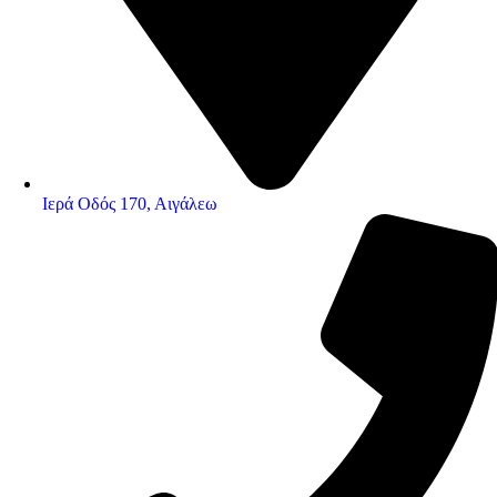
Ιερά Οδός 170, Αιγάλεω