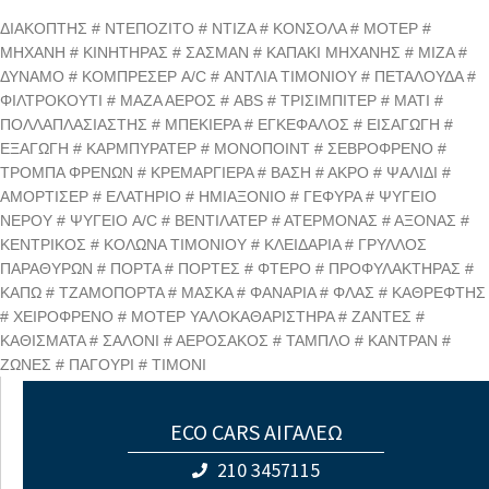
ΔΙΑΚΟΠΤΗΣ # ΝΤΕΠΟΖΙΤΟ # ΝΤΙΖΑ # ΚΟΝΣΟΛΑ # ΜΟΤΕΡ #
ΜΗΧΑΝΗ # ΚΙΝΗΤΗΡΑΣ # ΣΑΣΜΑΝ # ΚΑΠΑΚΙ ΜΗΧΑΝΗΣ # ΜΙΖΑ #
ΔΥΝΑΜΟ # ΚΟΜΠΡΕΣΕΡ A/C # ΑΝΤΛΙΑ ΤΙΜΟΝΙΟΥ # ΠΕΤΑΛΟΥΔΑ #
ΦΙΛΤΡΟΚΟΥΤΙ # ΜΑΖΑ ΑΕΡΟΣ # ABS # ΤΡΙΣΙΜΠΙΤΕΡ # ΜΑΤΙ #
ΠΟΛΛΑΠΛΑΣΙΑΣΤΗΣ # ΜΠΕΚΙΕΡΑ # ΕΓΚΕΦΑΛΟΣ # ΕΙΣΑΓΩΓΗ #
ΕΞΑΓΩΓΗ # ΚΑΡΜΠΥΡΑΤΕΡ # ΜΟΝΟΠΟΙΝΤ # ΣΕΒΡΟΦΡΕΝΟ #
ΤΡΟΜΠΑ ΦΡΕΝΩΝ # ΚΡΕΜΑΡΓΙΕΡΑ # ΒΑΣΗ # ΑΚΡΟ # ΨΑΛΙΔΙ #
ΑΜΟΡΤΙΣΕΡ # ΕΛΑΤΗΡΙΟ # ΗΜΙΑΞΟΝΙΟ # ΓΕΦΥΡΑ # ΨΥΓΕΙΟ
ΝΕΡΟΥ # ΨΥΓΕΙΟ A/C # ΒΕΝΤΙΛΑΤΕΡ # ΑΤΕΡΜΟΝΑΣ # ΑΞΟΝΑΣ #
ΚΕΝΤΡΙΚΟΣ # ΚΟΛΩΝΑ ΤΙΜΟΝΙΟΥ # ΚΛΕΙΔΑΡΙΑ # ΓΡΥΛΛΟΣ
ΠΑΡΑΘΥΡΩΝ # ΠΟΡΤΑ # ΠΟΡΤΕΣ # ΦΤΕΡΟ # ΠΡΟΦΥΛΑΚΤΗΡΑΣ #
ΚΑΠΩ # ΤΖΑΜΟΠΟΡΤΑ # ΜΑΣΚΑ # ΦΑΝΑΡΙΑ # ΦΛΑΣ # ΚΑΘΡΕΦΤΗΣ
# ΧΕΙΡΟΦΡΕΝΟ # ΜΟΤΕΡ ΥΑΛΟΚΑΘΑΡΙΣΤΗΡΑ # ΖΑΝΤΕΣ #
ΚΑΘΙΣΜΑΤΑ # ΣΑΛΟΝΙ # ΑΕΡΟΣΑΚΟΣ # ΤΑΜΠΛΟ # ΚΑΝΤΡΑΝ #
ΖΩΝΕΣ # ΠΑΓΟΥΡΙ # ΤΙΜΟΝΙ
ECO CARS ΑΙΓΑΛΕΩ
210 3457115