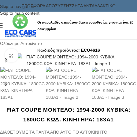
ΠΡΟΣΦΟΡΑ ΑΠΟΣΥΡΣΗΣ
ΖΗΤΑ ΑΝΤΑΛΛΑΚΤΙΚΟ
Skip to navigation
Skip to main content
Οι παραλαβές οχημάτων βάσει νομοθεσίας γίνονται έως 20
Δεκεμβρίου
Αρχική σελίδα
/
Ανταλλακτικα & Αξεσουάρ
/
Αυτοκινήτων
/
Ολόκληρο Αυτοκίνητο
Κωδικός προϊόντος:
ECO4616
Click to enlarge
FIAT COUPE ΜΟΝΤΕΛΟ: 1994-2000 ΚΥΒΙΚΑ:
1800CC ΚΩΔ. ΚΙΝΗΤΗΡΑ: 183A1
ΔΙΑΘΕΤΟΥΜΕ ΤΑ ΠΑΝΤΑ ΑΠΟ ΑΥΤΟ ΤΟ ΑΥΤΟΚΙΝΗΤΟ