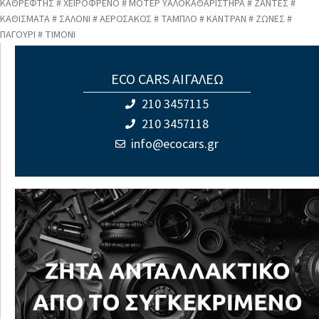
ΚΑΘΡΕΦΤΗΣ # ΧΕΙΡΟΦΡΕΝΟ # ΜΟΤΕΡ ΥΑΛΟΚΑΘΑΡΙΣΤΗΡΑ # ΖΑΝΤΕΣ #
ΚΑΘΙΣΜΑΤΑ # ΣΑΛΟΝΙ # ΑΕΡΟΣΑΚΟΣ # ΤΑΜΠΛΟ # ΚΑΝΤΡΑΝ # ΖΩΝΕΣ #
ΠΑΓΟΥΡΙ # ΤΙΜΟΝΙ
ECO CARS ΑΙΓΑΛΕΩ
210 3457115
210 3457118
info@ecocars.gr