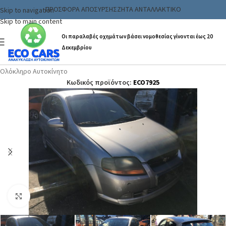
ΠΡΟΣΦΟΡΑ ΑΠΟΣΥΡΣΗΣ
ΖΗΤΑ ΑΝΤΑΛΛΑΚΤΙΚΟ
Skip to navigation
Skip to main content
Οι παραλαβές οχημάτων βάσει νομοθεσίας γίνονται έως 20
Δεκεμβρίου
Αρχική σελίδα
/
Ανταλλακτικα & Αξεσουάρ
/
Αυτοκινήτων
/
Ολόκληρο Αυτοκίνητο
Κωδικός προϊόντος:
ECO7925
Click to enlarge