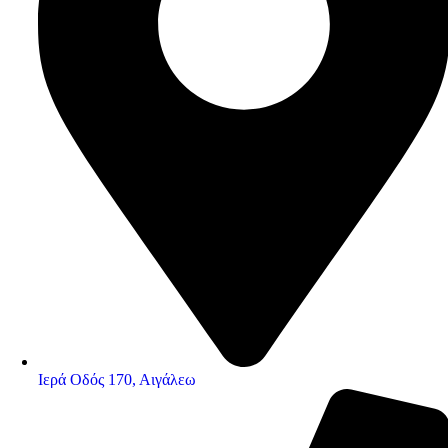
Ιερά Οδός 170, Αιγάλεω