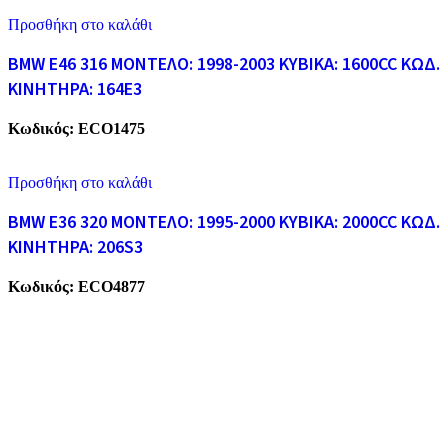
Προσθήκη στο καλάθι
BMW E46 316 ΜΟΝΤΕΛΟ: 1998-2003 ΚΥΒΙΚΑ: 1600CC ΚΩΔ.
ΚΙΝΗΤΗΡΑ: 164E3
Κωδικός:
ECO1475
Προσθήκη στο καλάθι
BMW E36 320 ΜΟΝΤΕΛΟ: 1995-2000 ΚΥΒΙΚΑ: 2000CC ΚΩΔ.
ΚΙΝΗΤΗΡΑ: 206S3
Κωδικός:
ECO4877
ECO CARS
Η εταιρεία μας δραστηριοποιείται στο χώρο της ανακύκλωσης
παλαιών σιδήρων και μετάλλων απο το 1974. Επίσης, αναλαμβάνουμ
την ανακύκλωση όλων των μεταλλικών απορριμάτων και τη διάλυση
παλαιών εργοστασίων, πλοίων κτλ.
ΥΠΗΡΕΣΙΕΣ