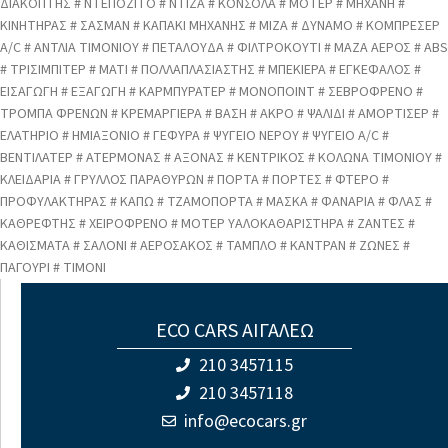
ΔΙΑΚΟΠΤΗΣ # ΝΤΕΠΟΖΙΤΟ # ΝΤΙΖΑ # ΚΟΝΣΟΛΑ # ΜΟΤΕΡ # ΜΗΧΑΝΗ #
ΚΙΝΗΤΗΡΑΣ # ΣΑΣΜΑΝ # ΚΑΠΑΚΙ ΜΗΧΑΝΗΣ # ΜΙΖΑ # ΔΥΝΑΜΟ # ΚΟΜΠΡΕΣΕΡ
A/C # ΑΝΤΛΙΑ ΤΙΜΟΝΙΟΥ # ΠΕΤΑΛΟΥΔΑ # ΦΙΛΤΡΟΚΟΥΤΙ # ΜΑΖΑ ΑΕΡΟΣ # ABS
# ΤΡΙΣΙΜΠΙΤΕΡ # ΜΑΤΙ # ΠΟΛΛΑΠΛΑΣΙΑΣΤΗΣ # ΜΠΕΚΙΕΡΑ # ΕΓΚΕΦΑΛΟΣ #
ΕΙΣΑΓΩΓΗ # ΕΞΑΓΩΓΗ # ΚΑΡΜΠΥΡΑΤΕΡ # ΜΟΝΟΠΟΙΝΤ # ΣΕΒΡΟΦΡΕΝΟ #
ΤΡΟΜΠΑ ΦΡΕΝΩΝ # ΚΡΕΜΑΡΓΙΕΡΑ # ΒΑΣΗ # ΑΚΡΟ # ΨΑΛΙΔΙ # ΑΜΟΡΤΙΣΕΡ #
ΕΛΑΤΗΡΙΟ # ΗΜΙΑΞΟΝΙΟ # ΓΕΦΥΡΑ # ΨΥΓΕΙΟ ΝΕΡΟΥ # ΨΥΓΕΙΟ A/C #
ΒΕΝΤΙΛΑΤΕΡ # ΑΤΕΡΜΟΝΑΣ # ΑΞΟΝΑΣ # ΚΕΝΤΡΙΚΟΣ # ΚΟΛΩΝΑ ΤΙΜΟΝΙΟΥ #
ΚΛΕΙΔΑΡΙΑ # ΓΡΥΛΛΟΣ ΠΑΡΑΘΥΡΩΝ # ΠΟΡΤΑ # ΠΟΡΤΕΣ # ΦΤΕΡΟ #
ΠΡΟΦΥΛΑΚΤΗΡΑΣ # ΚΑΠΩ # ΤΖΑΜΟΠΟΡΤΑ # ΜΑΣΚΑ # ΦΑΝΑΡΙΑ # ΦΛΑΣ #
ΚΑΘΡΕΦΤΗΣ # ΧΕΙΡΟΦΡΕΝΟ # ΜΟΤΕΡ ΥΑΛΟΚΑΘΑΡΙΣΤΗΡΑ # ΖΑΝΤΕΣ #
ΚΑΘΙΣΜΑΤΑ # ΣΑΛΟΝΙ # ΑΕΡΟΣΑΚΟΣ # ΤΑΜΠΛΟ # ΚΑΝΤΡΑΝ # ΖΩΝΕΣ #
ΠΑΓΟΥΡΙ # ΤΙΜΟΝΙ
ECO CARS ΑΙΓΑΛΕΩ
210 3457115
210 3457118
info@ecocars.gr