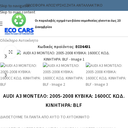
ΠΡΟΣΦΟΡΑ ΑΠΟΣΥΡΣΗΣ
ΖΗΤΑ ΑΝΤΑΛΛΑΚΤΙΚΟ
Skip to navigation
Skip to main content
Οι παραλαβές οχημάτων βάσει νομοθεσίας γίνονται έως 20
Δεκεμβρίου
Αρχική σελίδα
/
Ανταλλακτικα & Αξεσουάρ
/
Αυτοκινήτων
/
Ολόκληρο Αυτοκίνητο
Κωδικός προϊόντος:
ECO6431
Click to enlarge
AUDI A3 ΜΟΝΤΕΛΟ: 2005-2008 ΚΥΒΙΚΑ: 1600CC ΚΩΔ.
ΚΙΝΗΤΗΡΑ: BLF
ΔΙΑΘΕΤΟΥΜΕ ΤΑ ΠΑΝΤΑ ΑΠΟ ΑΥΤΟ ΤΟ ΑΥΤΟΚΙΝΗΤΟ