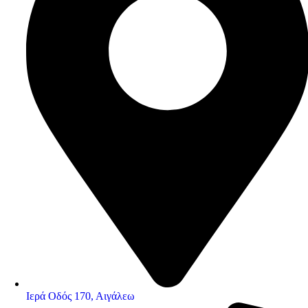
Ιερά Οδός 170, Αιγάλεω