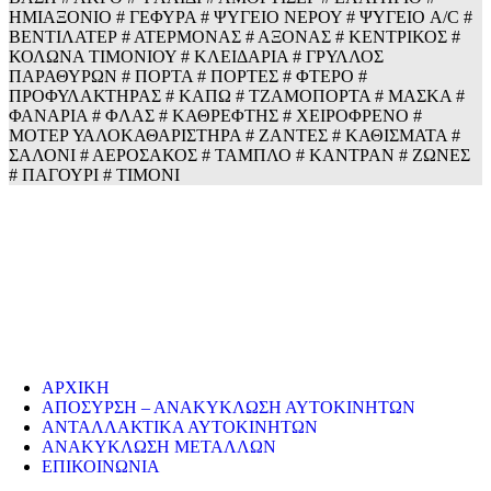
ΗΜΙΑΞΟΝΙΟ # ΓΕΦΥΡΑ # ΨΥΓΕΙΟ ΝΕΡΟΥ # ΨΥΓΕΙΟ A/C #
ΒΕΝΤΙΛΑΤΕΡ # ΑΤΕΡΜΟΝΑΣ # ΑΞΟΝΑΣ # ΚΕΝΤΡΙΚΟΣ #
ΚΟΛΩΝΑ ΤΙΜΟΝΙΟΥ # ΚΛΕΙΔΑΡΙΑ # ΓΡΥΛΛΟΣ
ΠΑΡΑΘΥΡΩΝ # ΠΟΡΤΑ # ΠΟΡΤΕΣ # ΦΤΕΡΟ #
ΠΡΟΦΥΛΑΚΤΗΡΑΣ # ΚΑΠΩ # ΤΖΑΜΟΠΟΡΤΑ # ΜΑΣΚΑ #
ΦΑΝΑΡΙΑ # ΦΛΑΣ # ΚΑΘΡΕΦΤΗΣ # ΧΕΙΡΟΦΡΕΝΟ #
ΜΟΤΕΡ ΥΑΛΟΚΑΘΑΡΙΣΤΗΡΑ # ΖΑΝΤΕΣ # ΚΑΘΙΣΜΑΤΑ #
ΣΑΛΟΝΙ # ΑΕΡΟΣΑΚΟΣ # ΤΑΜΠΛΟ # ΚΑΝΤΡΑΝ # ΖΩΝΕΣ
# ΠΑΓΟΥΡΙ # ΤΙΜΟΝΙ
ECO CARS
Η εταιρεία μας δραστηριοποιείται στο χώρο της ανακύκλωσης
παλαιών σιδήρων και μετάλλων απο το 1974. Επίσης, αναλαμβάνουμ
την ανακύκλωση όλων των μεταλλικών απορριμάτων και τη διάλυση
παλαιών εργοστασίων, πλοίων κτλ.
ΥΠΗΡΕΣΙΕΣ
ΑΡΧΙΚΗ
ΑΠΟΣΥΡΣΗ – ΑΝΑΚΥΚΛΩΣΗ ΑΥΤΟΚΙΝΗΤΩΝ
ΑΝΤΑΛΛΑΚΤΙΚΑ ΑΥΤΟΚΙΝΗΤΩΝ
ΑΝΑΚΥΚΛΩΣΗ ΜΕΤΑΛΛΩΝ
ΕΠΙΚΟΙΝΩΝΙΑ