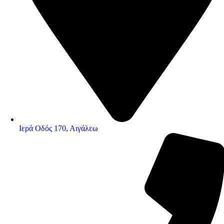
Ιερά Οδός 170, Αιγάλεω